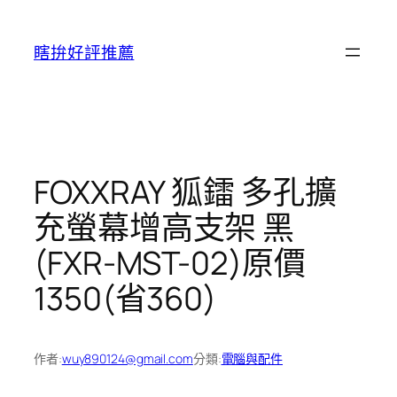
跳
至
瞎拚好評推薦
主
要
內
容
FOXXRAY 狐鐳 多孔擴
充螢幕增高支架 黑
(FXR-MST-02)原價
1350(省360)
作者:
wuy890124@gmail.com
分類:
電腦與配件