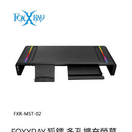
FOXXRAY 狐鐳 多孔擴充螢幕