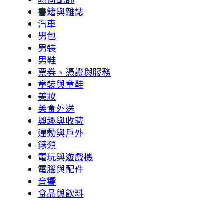
書籍與雜誌
汽車
男包
男裝
男鞋
票券、憑證與服務
童裝與童鞋
美妝
美食外送
興趣與收藏
運動與戶外
錶類
電玩與遊戲機
電腦與配件
音響
食品與飲料