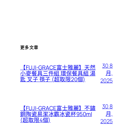
更多文章
30 8
【FUJI-GRACE富士雅麗】天然
月,
小麥餐具三件組 環保餐具組 湯
匙 叉子 筷子 (超取限20個)
2025
30 8
【FUJI-GRACE富士雅麗】不鏽
月,
鋼陶瓷易潔冰霸冰瓷杯950ml
(超取限4個)
2025