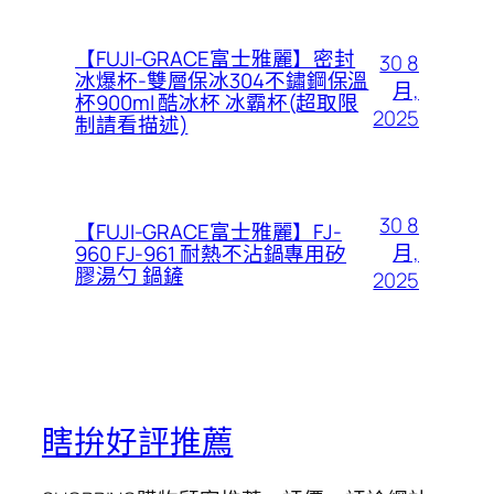
【FUJI-GRACE富士雅麗】密封
30 8
冰爆杯-雙層保冰304不鏽鋼保溫
月,
杯900ml 酷冰杯 冰霸杯(超取限
2025
制請看描述)
30 8
【FUJI-GRACE富士雅麗】FJ-
月,
960 FJ-961 耐熱不沾鍋專用矽
膠湯勺 鍋鏟
2025
瞎拚好評推薦