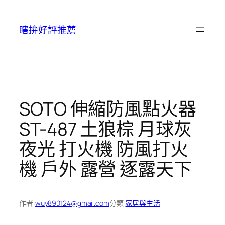
跳
至
瞎拚好評推薦
主
要
內
容
SOTO 伸縮防風點火器
ST-487 土狼棕 月球灰
夜光 打火機 防風打火
機 戶外 露營 逐露天下
作者:
wuy890124@gmail.com
分類:
家居與生活