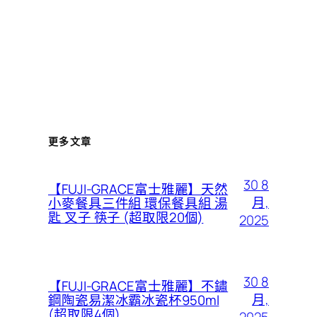
更多文章
30 8
【FUJI-GRACE富士雅麗】天然
月,
小麥餐具三件組 環保餐具組 湯
匙 叉子 筷子 (超取限20個)
2025
30 8
【FUJI-GRACE富士雅麗】不鏽
月,
鋼陶瓷易潔冰霸冰瓷杯950ml
(超取限4個)