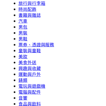
旅行與行李箱
時尚配飾
書籍與雜誌
汽車
男包
男裝
男鞋
票券、憑證與服務
童裝與童鞋
美妝
美食外送
興趣與收藏
運動與戶外
錶類
電玩與遊戲機
電腦與配件
音響
食品與飲料