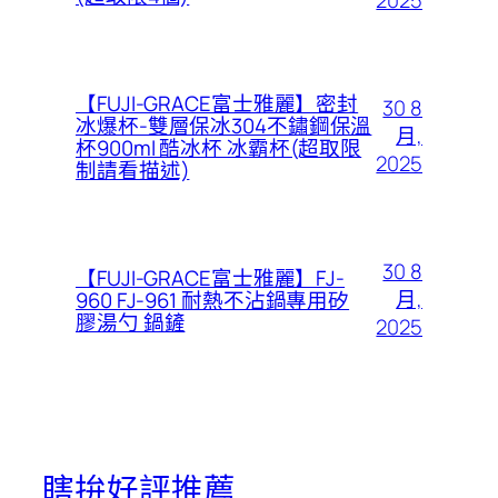
2025
【FUJI-GRACE富士雅麗】密封
30 8
冰爆杯-雙層保冰304不鏽鋼保溫
月,
杯900ml 酷冰杯 冰霸杯(超取限
2025
制請看描述)
30 8
【FUJI-GRACE富士雅麗】FJ-
月,
960 FJ-961 耐熱不沾鍋專用矽
膠湯勺 鍋鏟
2025
瞎拚好評推薦