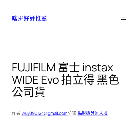
跳
至
瞎拚好評推薦
主
要
內
容
FUJIFILM 富士 instax
WIDE Evo 拍立得 黑色
公司貨
作者:
wuy890124@gmail.com
分類:
攝影機與無人機