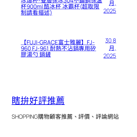
冰爆杯-雙層保冰304不鏽鋼保溫
月,
杯900ml 酷冰杯 冰霸杯(超取限
2025
制請看描述)
30 8
【FUJI-GRACE富士雅麗】FJ-
月,
960 FJ-961 耐熱不沾鍋專用矽
膠湯勺 鍋鏟
2025
瞎拚好評推薦
SHOPPING購物顧客推薦、評價、評論網站