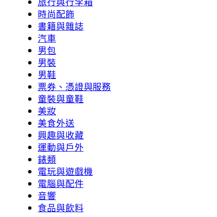
旅行與行李箱
時尚配飾
書籍與雜誌
汽車
男包
男裝
男鞋
票券、憑證與服務
童裝與童鞋
美妝
美食外送
興趣與收藏
運動與戶外
錶類
電玩與遊戲機
電腦與配件
音響
食品與飲料