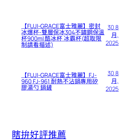
【FUJI-GRACE富士雅麗】密封
30 8
冰爆杯-雙層保冰304不鏽鋼保溫
月,
杯900ml 酷冰杯 冰霸杯(超取限
2025
制請看描述)
30 8
【FUJI-GRACE富士雅麗】FJ-
月,
960 FJ-961 耐熱不沾鍋專用矽
膠湯勺 鍋鏟
2025
瞎拚好評推薦