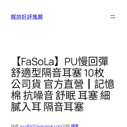
跳
至
瞎拚好評推薦
主
要
內
容
【FaSoLa】PU慢回彈
舒適型隔音耳塞 10枚
公司貨 官方直營┃記憶
棉 抗噪音 舒眠 耳塞 細
膩入耳 隔音耳塞
作者:
wuy890124@gmail.com
分類:
健康