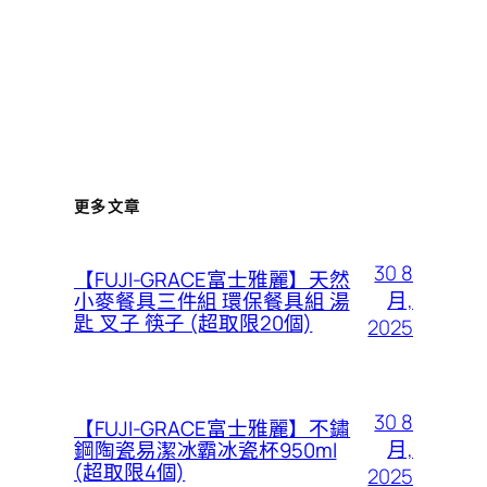
更多文章
30 8
【FUJI-GRACE富士雅麗】天然
月,
小麥餐具三件組 環保餐具組 湯
匙 叉子 筷子 (超取限20個)
2025
30 8
【FUJI-GRACE富士雅麗】不鏽
月,
鋼陶瓷易潔冰霸冰瓷杯950ml
(超取限4個)
2025