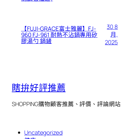
30 8
【FUJI-GRACE富士雅麗】FJ-
月,
960 FJ-961 耐熱不沾鍋專用矽
膠湯勺 鍋鏟
2025
瞎拚好評推薦
SHOPPING購物顧客推薦、評價、評論網站
Uncategorized