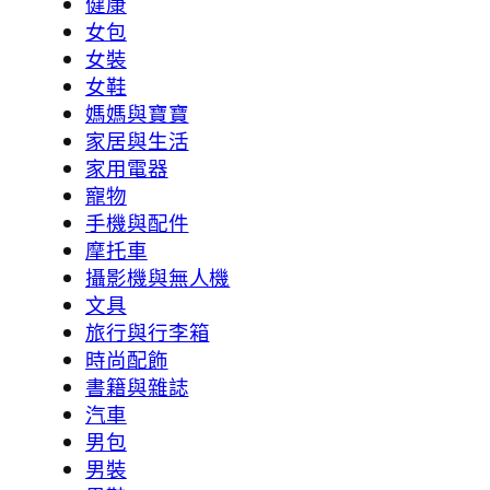
健康
女包
女裝
女鞋
媽媽與寶寶
家居與生活
家用電器
寵物
手機與配件
摩托車
攝影機與無人機
文具
旅行與行李箱
時尚配飾
書籍與雜誌
汽車
男包
男裝