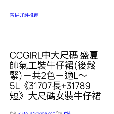
跳
至
瞎拚好評推薦
主
要
內
容
CCGIRL中大尺碼 盛夏
帥氣工裝牛仔裙(後鬆
緊)－共2色－適L～
5L《31707長+31789
短》大尺碼女裝牛仔裙
作者:
wuy890124@gmail.com
分類:
女裝