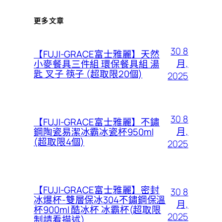
更多文章
30 8
【FUJI-GRACE富士雅麗】天然
月,
小麥餐具三件組 環保餐具組 湯
匙 叉子 筷子 (超取限20個)
2025
30 8
【FUJI-GRACE富士雅麗】不鏽
月,
鋼陶瓷易潔冰霸冰瓷杯950ml
(超取限4個)
2025
【FUJI-GRACE富士雅麗】密封
30 8
冰爆杯-雙層保冰304不鏽鋼保溫
月,
杯900ml 酷冰杯 冰霸杯(超取限
2025
制請看描述)