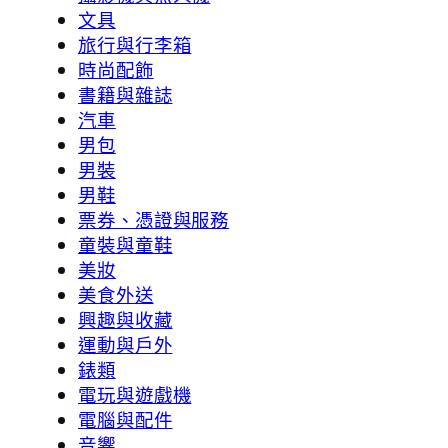
文具
旅行與行李箱
時尚配飾
書籍與雜誌
汽車
男包
男裝
男鞋
票券、憑證與服務
童裝與童鞋
美妝
美食外送
興趣與收藏
運動與戶外
錶類
電玩與遊戲機
電腦與配件
音響