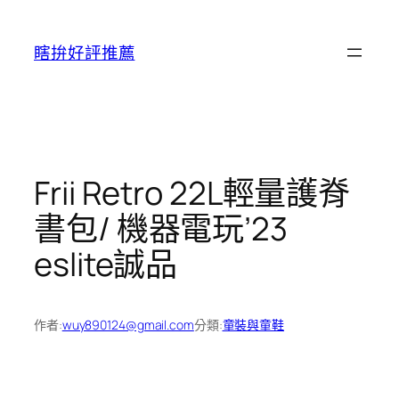
跳
至
瞎拚好評推薦
主
要
內
容
Frii Retro 22L輕量護脊
書包/ 機器電玩’23
eslite誠品
作者:
wuy890124@gmail.com
分類:
童裝與童鞋