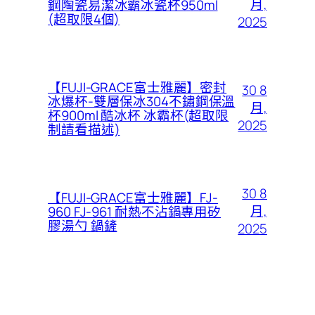
月,
鋼陶瓷易潔冰霸冰瓷杯950ml
(超取限4個)
2025
【FUJI-GRACE富士雅麗】密封
30 8
冰爆杯-雙層保冰304不鏽鋼保溫
月,
杯900ml 酷冰杯 冰霸杯(超取限
2025
制請看描述)
30 8
【FUJI-GRACE富士雅麗】FJ-
月,
960 FJ-961 耐熱不沾鍋專用矽
膠湯勺 鍋鏟
2025