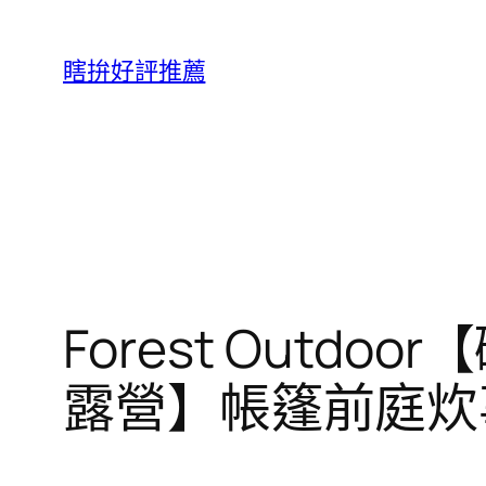
跳
至
瞎拚好評推薦
主
要
內
容
Forest Out
露營】帳篷前庭炊