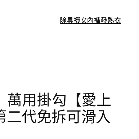
除臭襪
女內褲
發熱衣
字扣】萬用掛勾【愛上
 第二代免拆可滑入