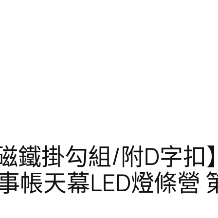
door【磁鐵掛勾組/附D
事帳天幕LED燈條營