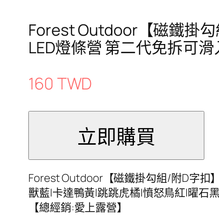
Forest Outdoor
LED燈條營 第二代免拆可滑
160 TWD
Forest Outdoor【磁鐵掛勾組/
獸藍|卡達鴨黃|跳跳虎橘|憤怒鳥紅|曜石黑|熊大棕
【總經銷:愛上露營】