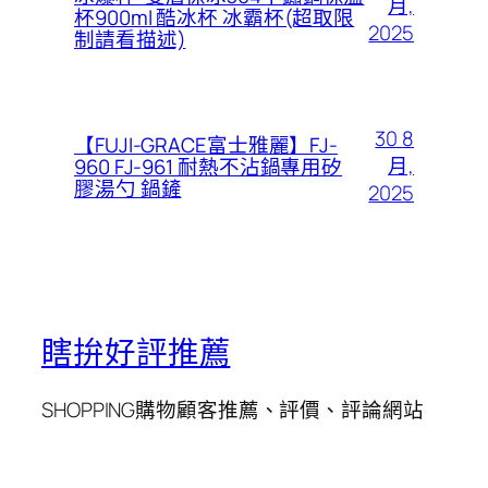
月,
杯900ml 酷冰杯 冰霸杯(超取限
2025
制請看描述)
30 8
【FUJI-GRACE富士雅麗】FJ-
月,
960 FJ-961 耐熱不沾鍋專用矽
膠湯勺 鍋鏟
2025
瞎拚好評推薦
SHOPPING購物顧客推薦、評價、評論網站