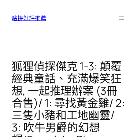
跳
至
瞎拚好評推薦
主
要
內
容
狐狸偵探傑克 1-3: 顛覆
經典童話、充滿爆笑狂
想, 一起推理辦案 (3冊
合售)/ 1: 尋找黃金雞/ 2:
三隻小豬和工地幽靈/
3: 吹牛男爵的幻想