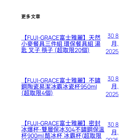
更多文章
30 8
【FUJI-GRACE富士雅麗】天然
月,
小麥餐具三件組 環保餐具組 湯
匙 叉子 筷子 (超取限20個)
2025
30 8
【FUJI-GRACE富士雅麗】不鏽
月,
鋼陶瓷易潔冰霸冰瓷杯950ml
(超取限4個)
2025
【FUJI-GRACE富士雅麗】密封
30 8
冰爆杯-雙層保冰304不鏽鋼保溫
月,
杯900ml 酷冰杯 冰霸杯(超取限