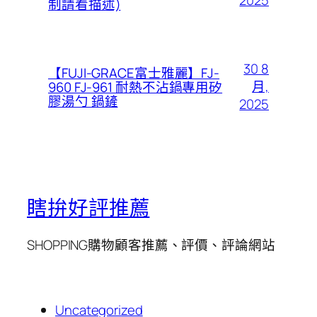
2025
制請看描述)
30 8
【FUJI-GRACE富士雅麗】FJ-
月,
960 FJ-961 耐熱不沾鍋專用矽
膠湯勺 鍋鏟
2025
瞎拚好評推薦
SHOPPING購物顧客推薦、評價、評論網站
Uncategorized