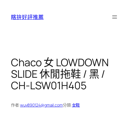
跳
至
瞎拚好評推薦
主
要
內
容
Chaco 女 LOWDOWN
SLIDE 休閒拖鞋 / 黑 /
CH-LSW01H405
作者:
wuy890124@gmail.com
分類:
女鞋