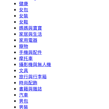
健康
女包
女裝
女鞋
媽媽與寶寶
家居與生活
家用電器
寵物
手機與配件
摩托車
攝影機與無人機
文具
旅行與行李箱
時尚配飾
書籍與雜誌
汽車
男包
男裝