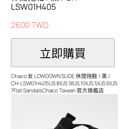
LSW01H405
2600 TWD
Chaco 女 LOWDOWN SLIDE 休閒拖鞋 / 黑 /
CH-LSW01H405US 8|US 9|US 10|US 5|US 6|US
7Flat SandalsChaco Taiwan 官方旗艦店