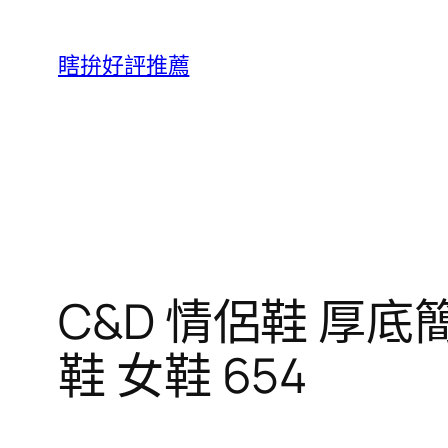
跳
至
瞎拚好評推薦
主
要
內
容
C&D 情侶鞋 厚
鞋 女鞋 654