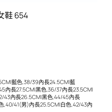
鞋 654
M|藍色,38/39內長24.5CM|藍
45內長27.5CM|黑色,36/37內長23.5CM|
42/43內長26.5CM|黑色,44/45內長
色,40/41(男)內長25.5CM|白色,42/43內