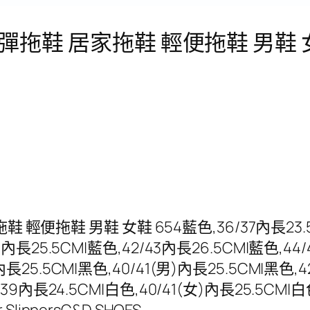
彈拖鞋 居家拖鞋 輕便拖鞋 男鞋 女
便拖鞋 男鞋 女鞋 654藍色,36/37內長23.5C
)內長25.5CM|藍色,42/43內長26.5CM|藍色,44/
內長25.5CM|黑色,40/41(男)內長25.5CM|黑色,
/39內長24.5CM|白色,40/41(女)內長25.5CM|白
SlippersC&D SHOES