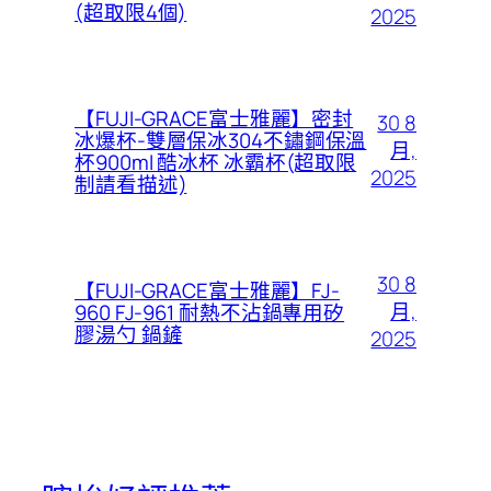
(超取限4個)
2025
【FUJI-GRACE富士雅麗】密封
30 8
冰爆杯-雙層保冰304不鏽鋼保溫
月,
杯900ml 酷冰杯 冰霸杯(超取限
2025
制請看描述)
30 8
【FUJI-GRACE富士雅麗】FJ-
月,
960 FJ-961 耐熱不沾鍋專用矽
膠湯勺 鍋鏟
2025