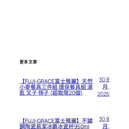
更多文章
30 8
【FUJI-GRACE富士雅麗】天然
月,
小麥餐具三件組 環保餐具組 湯
匙 叉子 筷子 (超取限20個)
2025
30 8
【FUJI-GRACE富士雅麗】不鏽
月,
鋼陶瓷易潔冰霸冰瓷杯950ml