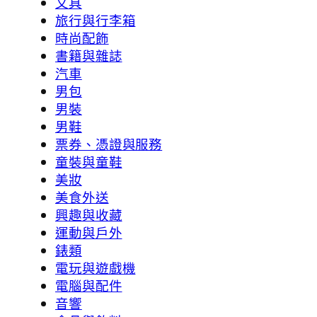
文具
旅行與行李箱
時尚配飾
書籍與雜誌
汽車
男包
男裝
男鞋
票券、憑證與服務
童裝與童鞋
美妝
美食外送
興趣與收藏
運動與戶外
錶類
電玩與遊戲機
電腦與配件
音響