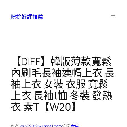
跳
至
瞎拚好評推薦
主
要
內
容
【DIFF】韓版薄款寬鬆
內刷毛長袖連帽上衣 長
袖上衣 女裝 衣服 寬鬆
上衣 長袖t恤 冬裝 發熱
衣 素T【W20】
作者:
wuy890124@gmail.com
分類:
女裝