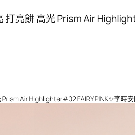
餅 高光 Prism Air Highlight
m Air Highlighter#02 FAIRY PINK✨李