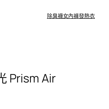
除臭襪
女內褲
發熱衣
rism Air