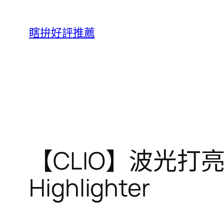
跳
至
瞎拚好評推薦
主
要
內
容
【CLIO】波光打亮餅 
Highlighter