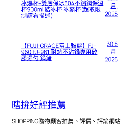
冰爆杯-雙層保冰304不鏽鋼保溫
月,
杯900ml 酷冰杯 冰霸杯(超取限
2025
制請看描述)
30 8
【FUJI-GRACE富士雅麗】FJ-
月,
960 FJ-961 耐熱不沾鍋專用矽
膠湯勺 鍋鏟
2025
瞎拚好評推薦
SHOPPING購物顧客推薦、評價、評論網站