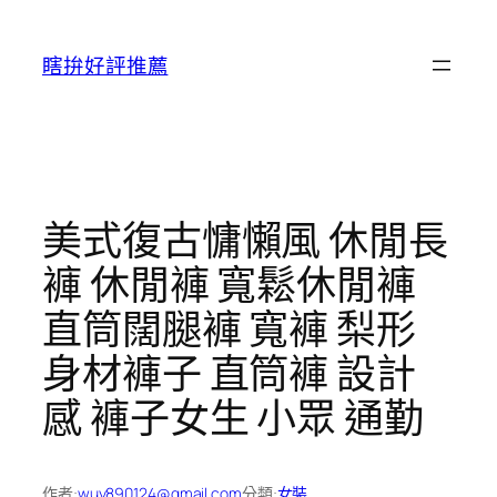
跳
至
瞎拚好評推薦
主
要
內
容
美式復古慵懶風 休閒長
褲 休閒褲 寬鬆休閒褲
直筒闊腿褲 寬褲 梨形
身材褲子 直筒褲 設計
感 褲子女生 小眾 通勤
作者:
wuy890124@gmail.com
分類:
女裝