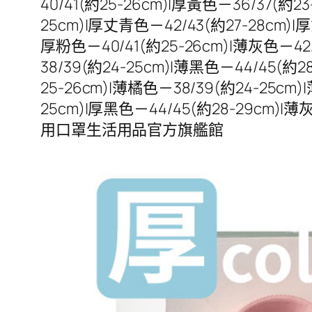
40/41(約25-26cm)|厚黃色－36/37(約2
25cm)|厚丈青色－42/43(約27-28cm)|
厚粉色－40/41(約25-26cm)|薄灰色－42/
38/39(約24-25cm)|薄黑色－44/45(約2
25-26cm)|薄橘色－38/39(約24-25cm)
25cm)|厚黑色－44/45(約28-29cm)|薄灰色
用口罩生活用品官方旗艦館