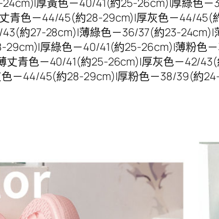
3-24cm)|厚黃色－40/41(約25-26cm)|厚綠色－3
厚丈青色－44/45(約28-29cm)|厚灰色－44/45(約2
43(約27-28cm)|薄綠色－36/37(約23-24cm
8-29cm)|厚綠色－40/41(約25-26cm)|薄粉色－
|薄丈青色－40/41(約25-26cm)|厚灰色－42/43(
－44/45(約28-29cm)|厚粉色－38/39(約24-25c