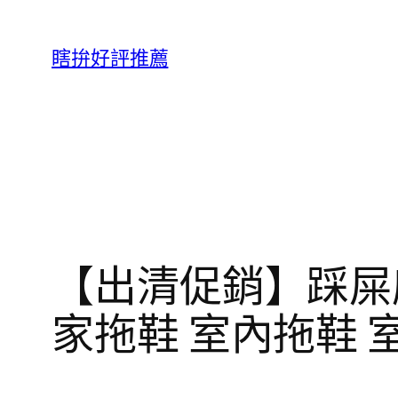
跳
至
瞎拚好評推薦
主
要
內
容
【出清促銷】踩屎感
家拖鞋 室內拖鞋 