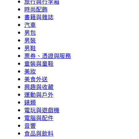
旅行與行李箱
時尚配飾
書籍與雜誌
汽車
男包
男裝
男鞋
票券、憑證與服務
童裝與童鞋
美妝
美食外送
興趣與收藏
運動與戶外
錶類
電玩與遊戲機
電腦與配件
音響
食品與飲料