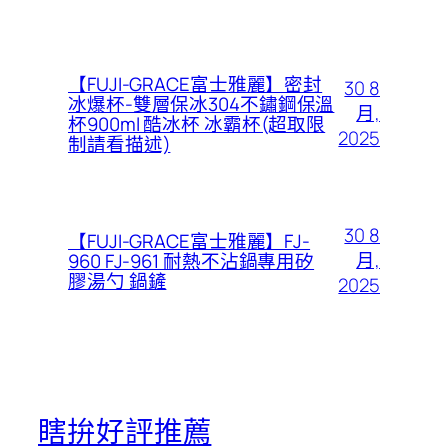
【FUJI-GRACE富士雅麗】密封
30 8
冰爆杯-雙層保冰304不鏽鋼保溫
月,
杯900ml 酷冰杯 冰霸杯(超取限
2025
制請看描述)
30 8
【FUJI-GRACE富士雅麗】FJ-
月,
960 FJ-961 耐熱不沾鍋專用矽
膠湯勺 鍋鏟
2025
瞎拚好評推薦