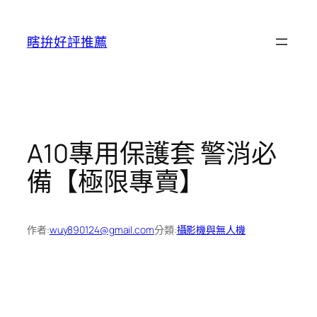
跳
至
瞎拚好評推薦
主
要
內
容
A10專用保護套 警消必
備【極限專賣】
作者:
wuy890124@gmail.com
分類:
攝影機與無人機