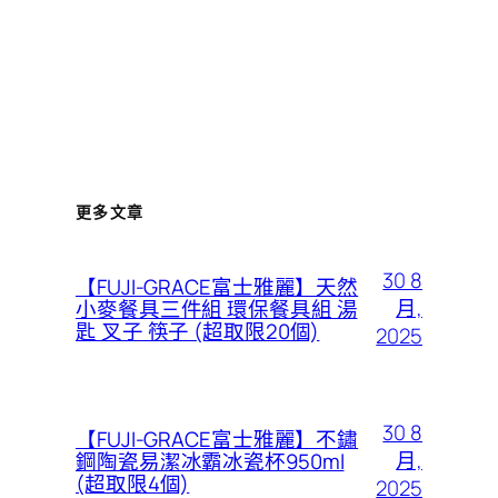
更多文章
30 8
【FUJI-GRACE富士雅麗】天然
月,
小麥餐具三件組 環保餐具組 湯
匙 叉子 筷子 (超取限20個)
2025
30 8
【FUJI-GRACE富士雅麗】不鏽
月,
鋼陶瓷易潔冰霸冰瓷杯950ml
(超取限4個)
2025