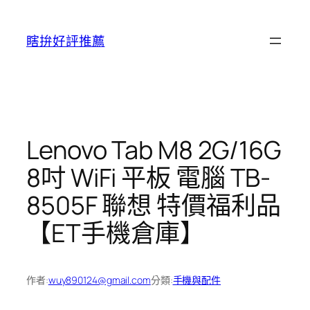
跳
至
瞎拚好評推薦
主
要
內
容
Lenovo Tab M8 2G/16G
8吋 WiFi 平板 電腦 TB-
8505F 聯想 特價福利品
【ET手機倉庫】
作者:
wuy890124@gmail.com
分類:
手機與配件