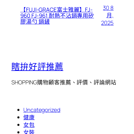
30 8
【FUJI-GRACE富士雅麗】FJ-
月,
960 FJ-961 耐熱不沾鍋專用矽
膠湯勺 鍋鏟
2025
瞎拚好評推薦
SHOPPING購物顧客推薦、評價、評論網站
Uncategorized
健康
女包
女裝