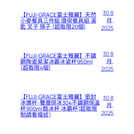
30 8
【FUJI-GRACE富士雅麗】天然
月,
小麥餐具三件組 環保餐具組 湯
匙 叉子 筷子 (超取限20個)
2025
30 8
【FUJI-GRACE富士雅麗】不鏽
月,
鋼陶瓷易潔冰霸冰瓷杯950ml
(超取限4個)
2025
【FUJI-GRACE富士雅麗】密封
30 8
冰爆杯-雙層保冰304不鏽鋼保溫
月,
杯900ml 酷冰杯 冰霸杯(超取限
2025
制請看描述)