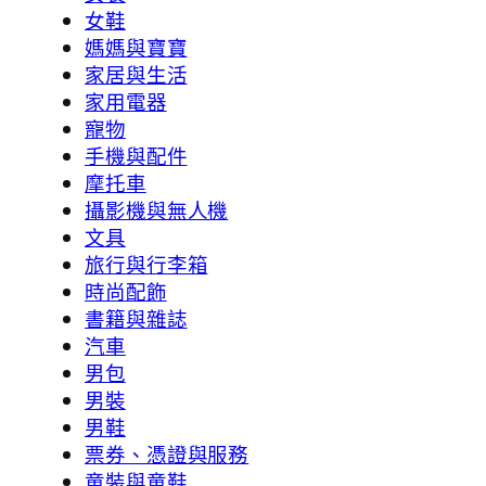
女鞋
媽媽與寶寶
家居與生活
家用電器
寵物
手機與配件
摩托車
攝影機與無人機
文具
旅行與行李箱
時尚配飾
書籍與雜誌
汽車
男包
男裝
男鞋
票券、憑證與服務
童裝與童鞋