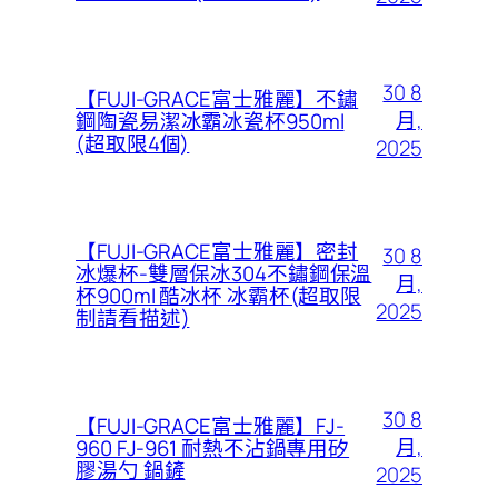
30 8
【FUJI-GRACE富士雅麗】不鏽
月,
鋼陶瓷易潔冰霸冰瓷杯950ml
(超取限4個)
2025
【FUJI-GRACE富士雅麗】密封
30 8
冰爆杯-雙層保冰304不鏽鋼保溫
月,
杯900ml 酷冰杯 冰霸杯(超取限
2025
制請看描述)
30 8
【FUJI-GRACE富士雅麗】FJ-
月,
960 FJ-961 耐熱不沾鍋專用矽
膠湯勺 鍋鏟
2025