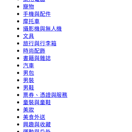
寵物
手機與配件
摩托車
攝影機與無人機
文具
旅行與行李箱
時尚配飾
書籍與雜誌
汽車
男包
男裝
男鞋
票券、憑證與服務
童裝與童鞋
美妝
美食外送
興趣與收藏
運動與戶外