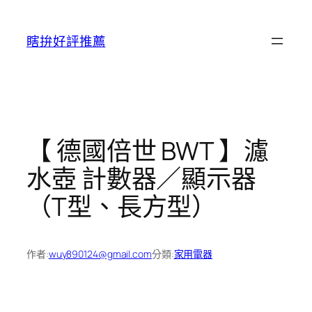
跳
至
瞎拚好評推薦
主
要
內
容
【 德國倍世 BWT 】濾
水壺 計數器／顯示器
（T型、長方型）
作者:
wuy890124@gmail.com
分類:
家用電器