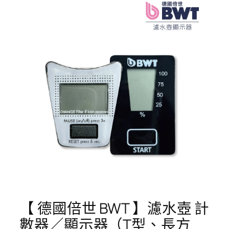
【 德國倍世 BWT 】濾水壺 計
數器／顯示器（T型、長方