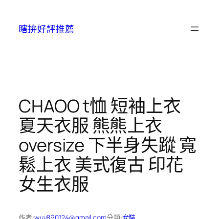
跳
至
瞎拚好評推薦
主
要
內
容
CHAOO t恤 短袖上衣
夏天衣服 熊熊上衣
oversize 下半身失蹤 寬
鬆上衣 美式復古 印花
女生衣服
作者:
wuy890124@gmail.com
分類:
女裝