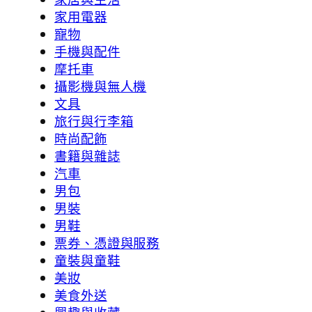
家用電器
寵物
手機與配件
摩托車
攝影機與無人機
文具
旅行與行李箱
時尚配飾
書籍與雜誌
汽車
男包
男裝
男鞋
票券、憑證與服務
童裝與童鞋
美妝
美食外送