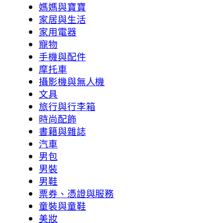
媽媽與寶寶
家居與生活
家用電器
寵物
手機與配件
摩托車
攝影機與無人機
文具
旅行與行李箱
時尚配飾
書籍與雜誌
汽車
男包
男裝
男鞋
票券、憑證與服務
童裝與童鞋
美妝