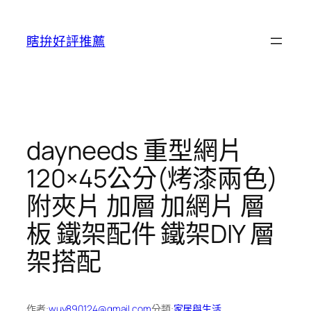
跳
至
瞎拚好評推薦
主
要
內
容
dayneeds 重型網片
120×45公分(烤漆兩色)
附夾片 加層 加網片 層
板 鐵架配件 鐵架DIY 層
架搭配
作者:
wuy890124@gmail.com
分類:
家居與生活