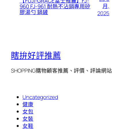
【FUJI-GRACE富士雅麗】FJ-
月,
960 FJ-961 耐熱不沾鍋專用矽
膠湯勺 鍋鏟
2025
瞎拚好評推薦
SHOPPING購物顧客推薦、評價、評論網站
Uncategorized
健康
女包
女裝
女鞋