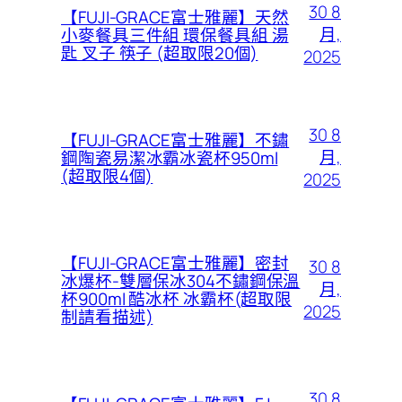
30 8
【FUJI-GRACE富士雅麗】天然
月,
小麥餐具三件組 環保餐具組 湯
匙 叉子 筷子 (超取限20個)
2025
30 8
【FUJI-GRACE富士雅麗】不鏽
月,
鋼陶瓷易潔冰霸冰瓷杯950ml
(超取限4個)
2025
【FUJI-GRACE富士雅麗】密封
30 8
冰爆杯-雙層保冰304不鏽鋼保溫
月,
杯900ml 酷冰杯 冰霸杯(超取限
2025
制請看描述)
30 8