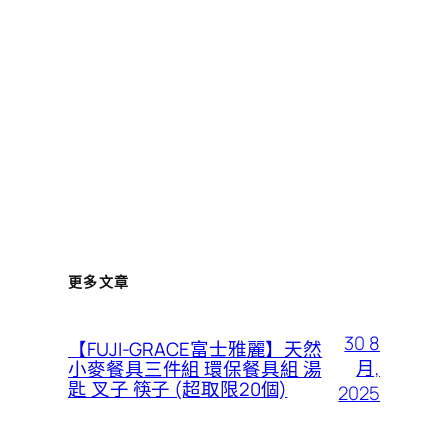
更多文章
30 8
【FUJI-GRACE富士雅麗】天然
月,
小麥餐具三件組 環保餐具組 湯
匙 叉子 筷子 (超取限20個)
2025