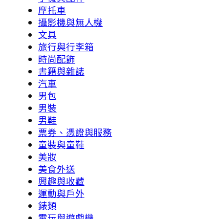
摩托車
攝影機與無人機
文具
旅行與行李箱
時尚配飾
書籍與雜誌
汽車
男包
男裝
男鞋
票券、憑證與服務
童裝與童鞋
美妝
美食外送
興趣與收藏
運動與戶外
錶類
電玩與遊戲機