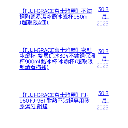
30 8
【FUJI-GRACE富士雅麗】不鏽
月,
鋼陶瓷易潔冰霸冰瓷杯950ml
(超取限4個)
2025
【FUJI-GRACE富士雅麗】密封
30 8
冰爆杯-雙層保冰304不鏽鋼保溫
月,
杯900ml 酷冰杯 冰霸杯(超取限
2025
制請看描述)
30 8
【FUJI-GRACE富士雅麗】FJ-
月,
960 FJ-961 耐熱不沾鍋專用矽
膠湯勺 鍋鏟
2025