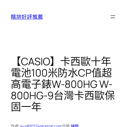
跳
至
瞎拚好評推薦
主
要
內
容
【CASIO】卡西歐十年
電池100米防水CP值超
高電子錶W-800HG W-
800HG-9台灣卡西歐保
固一年
作者:
wuy890124@gmail.com
分類:
錶類