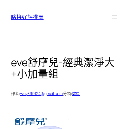
跳
至
瞎拚好評推薦
主
要
內
容
eve舒摩兒-經典潔淨大
+小加量組
作者:
wuy890124@gmail.com
分類:
健康