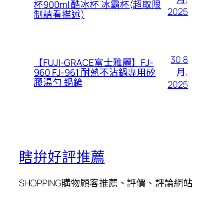
杯900ml 酷冰杯 冰霸杯(超取限
2025
制請看描述)
30 8
【FUJI-GRACE富士雅麗】FJ-
月,
960 FJ-961 耐熱不沾鍋專用矽
膠湯勺 鍋鏟
2025
瞎拚好評推薦
SHOPPING購物顧客推薦、評價、評論網站