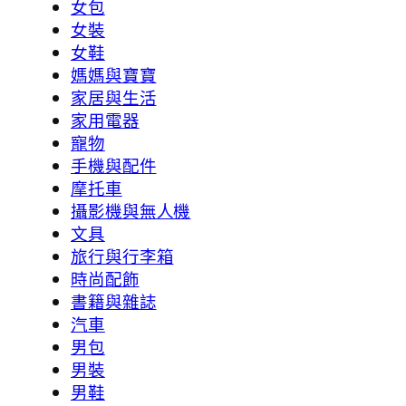
女包
女裝
女鞋
媽媽與寶寶
家居與生活
家用電器
寵物
手機與配件
摩托車
攝影機與無人機
文具
旅行與行李箱
時尚配飾
書籍與雜誌
汽車
男包
男裝
男鞋