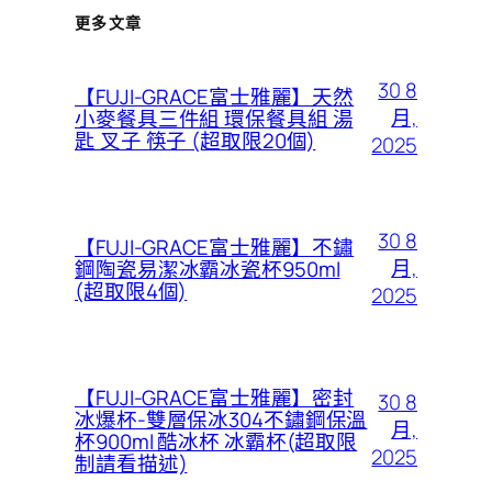
更多文章
30 8
【FUJI-GRACE富士雅麗】天然
月,
小麥餐具三件組 環保餐具組 湯
匙 叉子 筷子 (超取限20個)
2025
30 8
【FUJI-GRACE富士雅麗】不鏽
月,
鋼陶瓷易潔冰霸冰瓷杯950ml
(超取限4個)
2025
【FUJI-GRACE富士雅麗】密封
30 8
冰爆杯-雙層保冰304不鏽鋼保溫
月,
杯900ml 酷冰杯 冰霸杯(超取限
2025
制請看描述)