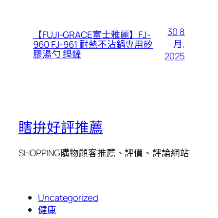
30 8
【FUJI-GRACE富士雅麗】FJ-
月,
960 FJ-961 耐熱不沾鍋專用矽
膠湯勺 鍋鏟
2025
瞎拚好評推薦
SHOPPING購物顧客推薦、評價、評論網站
Uncategorized
健康