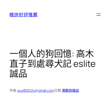
跳
至
瞎拚好評推薦
主
要
內
容
一個人的狗回憶: 高木
直子到處尋犬記 eslite
誠品
作者:
wuy890124@gmail.com
分類:
書籍與雜誌