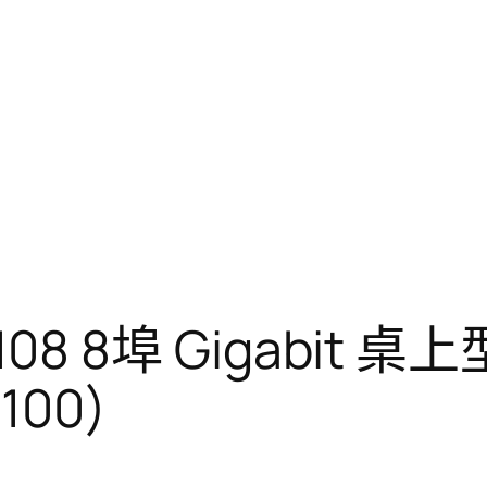
S-108 8埠 Gigabi
00)