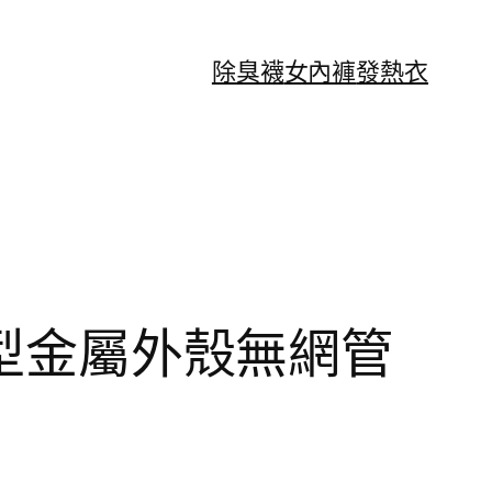
除臭襪
女內褲
發熱衣
t 桌上型金屬外殼無網管