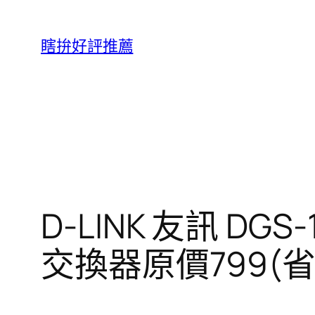
跳
至
瞎拚好評推薦
主
要
內
容
D-LINK 友訊 DG
交換器原價799(省1