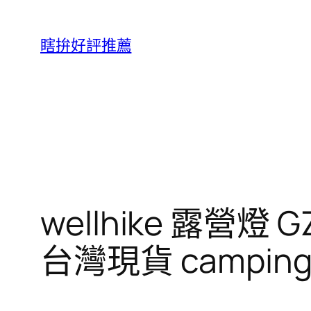
跳
至
瞎拚好評推薦
主
要
內
容
wellhike 露營
台灣現貨 camping