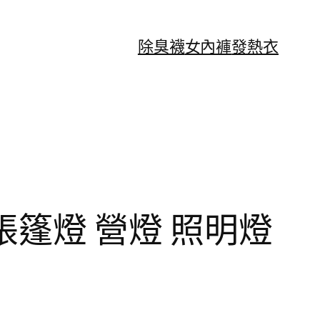
除臭襪
女內褲
發熱衣
件 帳篷燈 營燈 照明燈