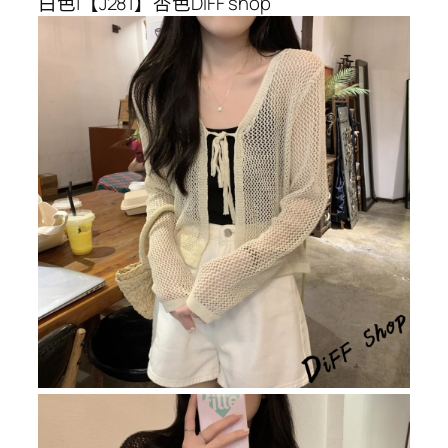
白色|【J281】杏色DiFF shop