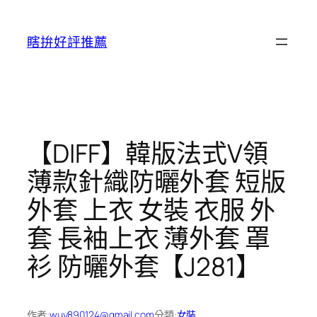
跳
至
瞎拚好評推薦
主
要
內
容
【DIFF】韓版法式V領
薄款針織防曬外套 短版
外套 上衣 女裝 衣服 外
套 長袖上衣 薄外套 罩
衫 防曬外套【J281】
作者:
wuy890124@gmail.com
分類:
女裝