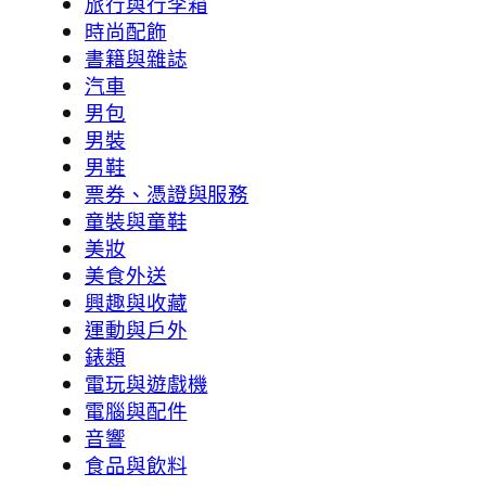
旅行與行李箱
時尚配飾
書籍與雜誌
汽車
男包
男裝
男鞋
票券、憑證與服務
童裝與童鞋
美妝
美食外送
興趣與收藏
運動與戶外
錶類
電玩與遊戲機
電腦與配件
音響
食品與飲料