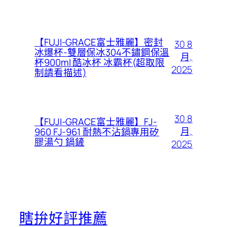
【FUJI-GRACE富士雅麗】密封
30 8
冰爆杯-雙層保冰304不鏽鋼保溫
月,
杯900ml 酷冰杯 冰霸杯(超取限
2025
制請看描述)
30 8
【FUJI-GRACE富士雅麗】FJ-
月,
960 FJ-961 耐熱不沾鍋專用矽
膠湯勺 鍋鏟
2025
瞎拚好評推薦