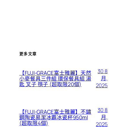
更多文章
30 8
【FUJI-GRACE富士雅麗】天然
月,
小麥餐具三件組 環保餐具組 湯
匙 叉子 筷子 (超取限20個)
2025
30 8
【FUJI-GRACE富士雅麗】不鏽
月,
鋼陶瓷易潔冰霸冰瓷杯950ml
(超取限4個)
2025