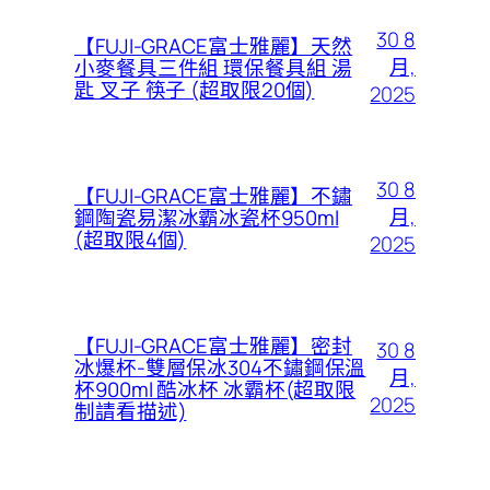
30 8
【FUJI-GRACE富士雅麗】天然
月,
小麥餐具三件組 環保餐具組 湯
匙 叉子 筷子 (超取限20個)
2025
30 8
【FUJI-GRACE富士雅麗】不鏽
月,
鋼陶瓷易潔冰霸冰瓷杯950ml
(超取限4個)
2025
【FUJI-GRACE富士雅麗】密封
30 8
冰爆杯-雙層保冰304不鏽鋼保溫
月,
杯900ml 酷冰杯 冰霸杯(超取限
2025
制請看描述)