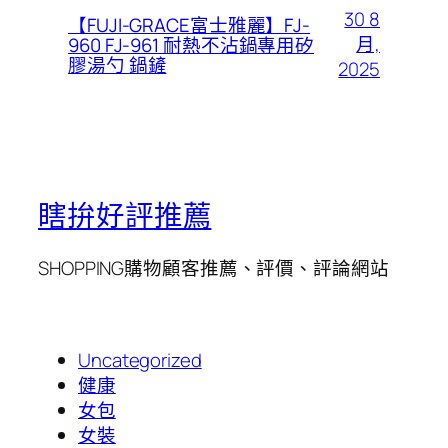
30 8
【FUJI-GRACE富士雅麗】FJ-
月,
960 FJ-961 耐熱不沾鍋專用矽
膠湯勺 鍋鏟
2025
瞎拚好評推薦
SHOPPING購物顧客推薦、評價、評論網站
Uncategorized
健康
女包
女裝