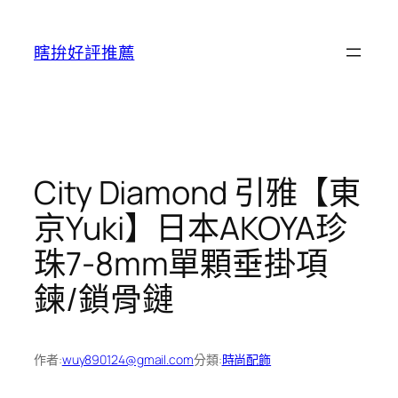
跳
至
瞎拚好評推薦
主
要
內
容
City Diamond 引雅【東
京Yuki】日本AKOYA珍
珠7-8mm單顆垂掛項
鍊/鎖骨鏈
作者:
wuy890124@gmail.com
分類:
時尚配飾