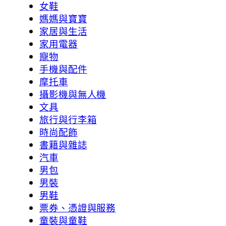
女鞋
媽媽與寶寶
家居與生活
家用電器
寵物
手機與配件
摩托車
攝影機與無人機
文具
旅行與行李箱
時尚配飾
書籍與雜誌
汽車
男包
男裝
男鞋
票券、憑證與服務
童裝與童鞋