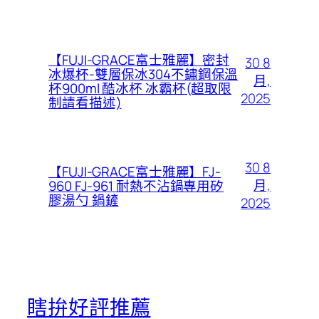
【FUJI-GRACE富士雅麗】密封
30 8
冰爆杯-雙層保冰304不鏽鋼保溫
月,
杯900ml 酷冰杯 冰霸杯(超取限
2025
制請看描述)
30 8
【FUJI-GRACE富士雅麗】FJ-
月,
960 FJ-961 耐熱不沾鍋專用矽
膠湯勺 鍋鏟
2025
瞎拚好評推薦