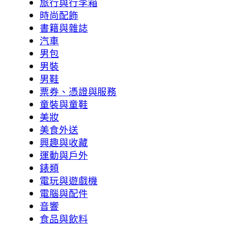
旅行與行李箱
時尚配飾
書籍與雜誌
汽車
男包
男裝
男鞋
票券、憑證與服務
童裝與童鞋
美妝
美食外送
興趣與收藏
運動與戶外
錶類
電玩與遊戲機
電腦與配件
音響
食品與飲料