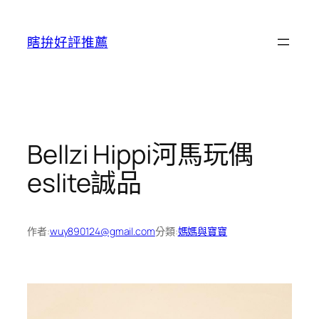
跳
至
瞎拚好評推薦
主
要
內
容
Bellzi Hippi河馬玩偶
eslite誠品
作者:
wuy890124@gmail.com
分類:
媽媽與寶寶