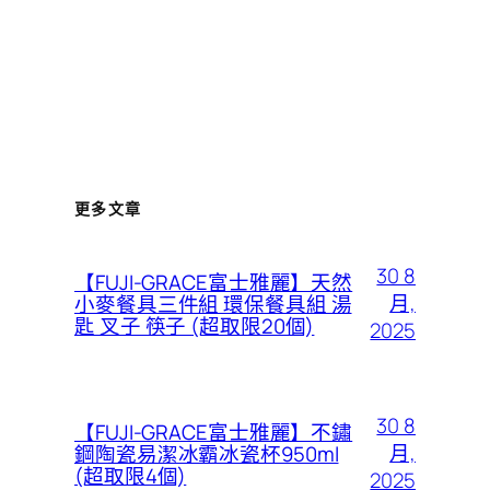
更多文章
30 8
【FUJI-GRACE富士雅麗】天然
月,
小麥餐具三件組 環保餐具組 湯
匙 叉子 筷子 (超取限20個)
2025
30 8
【FUJI-GRACE富士雅麗】不鏽
月,
鋼陶瓷易潔冰霸冰瓷杯950ml
(超取限4個)
2025