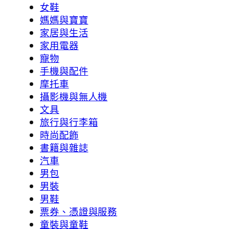
女鞋
媽媽與寶寶
家居與生活
家用電器
寵物
手機與配件
摩托車
攝影機與無人機
文具
旅行與行李箱
時尚配飾
書籍與雜誌
汽車
男包
男裝
男鞋
票券、憑證與服務
童裝與童鞋