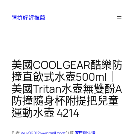
跳
至
瞎拚好評推薦
主
要
內
容
美國COOL GEAR酷樂防
撞直飲式水壺500ml｜
美國Tritan水壺無雙酚A
防撞隨身杯附提把兒童
運動水壺 4214
作者:
wuy890124@gmail.com
分類:
家居與生活