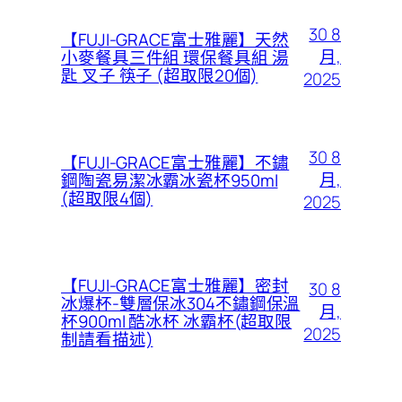
30 8
【FUJI-GRACE富士雅麗】天然
月,
小麥餐具三件組 環保餐具組 湯
匙 叉子 筷子 (超取限20個)
2025
30 8
【FUJI-GRACE富士雅麗】不鏽
月,
鋼陶瓷易潔冰霸冰瓷杯950ml
(超取限4個)
2025
【FUJI-GRACE富士雅麗】密封
30 8
冰爆杯-雙層保冰304不鏽鋼保溫
月,
杯900ml 酷冰杯 冰霸杯(超取限
2025
制請看描述)