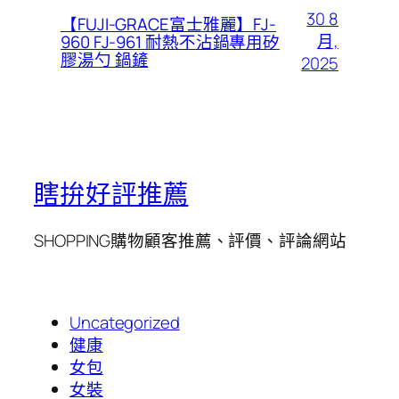
30 8
【FUJI-GRACE富士雅麗】FJ-
月,
960 FJ-961 耐熱不沾鍋專用矽
膠湯勺 鍋鏟
2025
瞎拚好評推薦
SHOPPING購物顧客推薦、評價、評論網站
Uncategorized
健康
女包
女裝