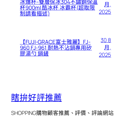
冰爆杯-雙層保冰304不鏽鋼保溫
月,
杯900ml 酷冰杯 冰霸杯(超取限
2025
制請看描述)
30 8
【FUJI-GRACE富士雅麗】FJ-
月,
960 FJ-961 耐熱不沾鍋專用矽
膠湯勺 鍋鏟
2025
瞎拚好評推薦
SHOPPING購物顧客推薦、評價、評論網站