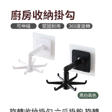
旋轉收納掛勾 六爪掛鉤 旋轉