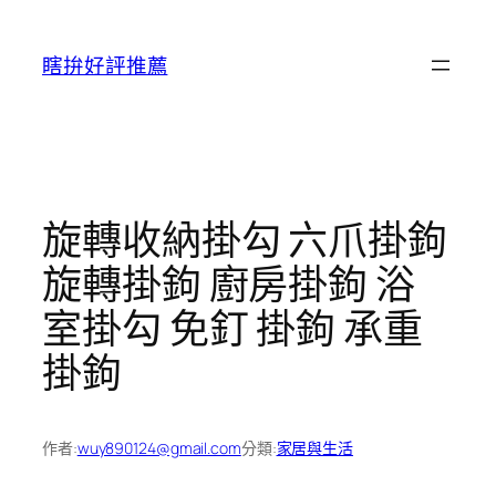
跳
至
瞎拚好評推薦
主
要
內
容
旋轉收納掛勾 六爪掛鉤
旋轉掛鉤 廚房掛鉤 浴
室掛勾 免釘 掛鉤 承重
掛鉤
作者:
wuy890124@gmail.com
分類:
家居與生活