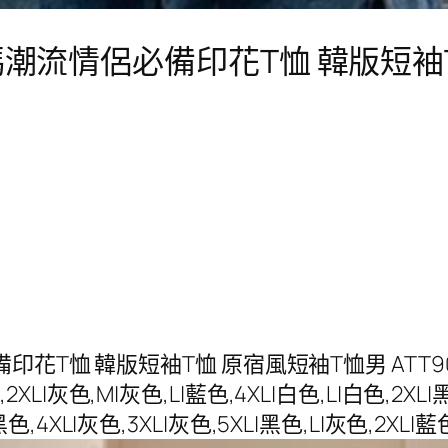
碼潮流情侶必備印花T恤 韓版短袖
恤 韓版短袖T恤 原宿風短袖T恤男 ATT9073【F
2XL|灰色,M|灰色,L|藍色,4XL|白色,L|白色,2XL|黑
色,4XL|灰色,3XL|灰色,5XL|黑色,L|灰色,2XL|藍色,5