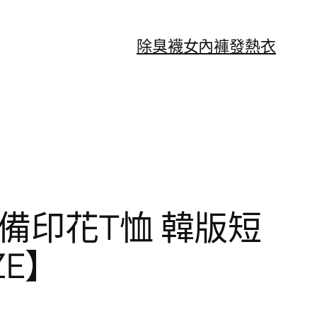
除臭襪
女內褲
發熱衣
備印花T恤 韓版短
ZE】