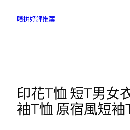
跳
至
瞎拚好評推薦
主
要
內
容
印花T恤 短T男女
袖T恤 原宿風短袖T恤