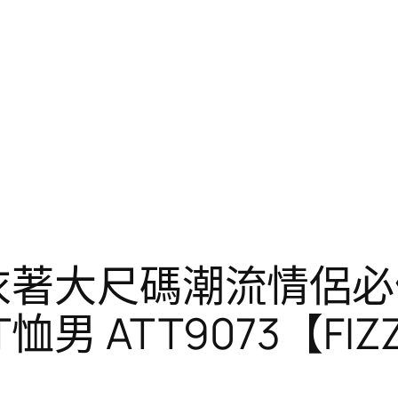
衣著大尺碼潮流情侶必
男 ATT9073【FIZ