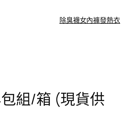
除臭襪
女內褲
發熱衣
4包組/箱 (現貨供