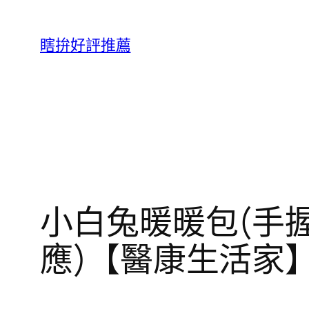
跳
至
瞎拚好評推薦
主
要
內
容
小白兔暖暖包(手握式
應)【醫康生活家