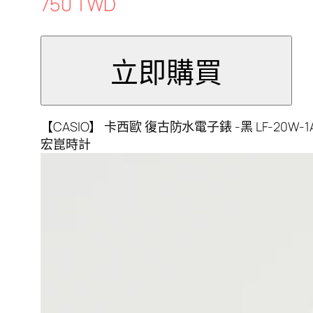
750 TWD
【CASIO】 卡西歐 復古防水電子錶 -黑 LF-20W
宏崑時計