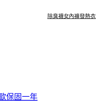
除臭襪
女內褲
發熱衣
卡西歐保固一年