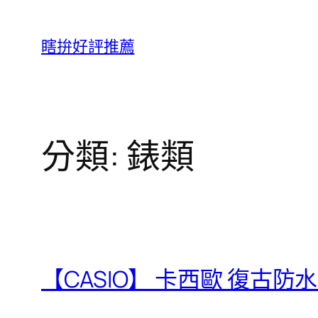
跳
至
瞎拚好評推薦
主
要
內
容
分類:
錶類
【CASIO】 卡西歐 復古防水