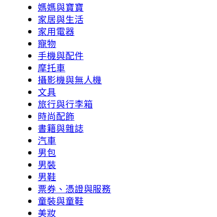
媽媽與寶寶
家居與生活
家用電器
寵物
手機與配件
摩托車
攝影機與無人機
文具
旅行與行李箱
時尚配飾
書籍與雜誌
汽車
男包
男裝
男鞋
票券、憑證與服務
童裝與童鞋
美妝