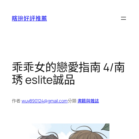
跳
至
瞎拚好評推薦
主
要
內
容
乖乖女的戀愛指南 4/南
琇 eslite誠品
作者:
wuy890124@gmail.com
分類:
書籍與雜誌