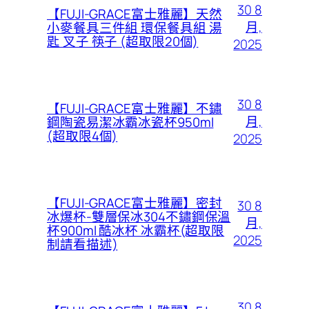
30 8
【FUJI-GRACE富士雅麗】天然
月,
小麥餐具三件組 環保餐具組 湯
匙 叉子 筷子 (超取限20個)
2025
30 8
【FUJI-GRACE富士雅麗】不鏽
月,
鋼陶瓷易潔冰霸冰瓷杯950ml
(超取限4個)
2025
【FUJI-GRACE富士雅麗】密封
30 8
冰爆杯-雙層保冰304不鏽鋼保溫
月,
杯900ml 酷冰杯 冰霸杯(超取限
2025
制請看描述)
30 8