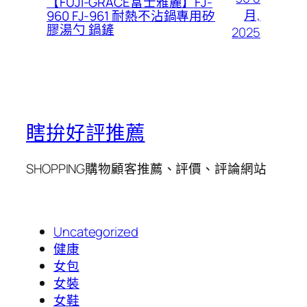
【FUJI-GRACE富士雅麗】FJ-
月,
960 FJ-961 耐熱不沾鍋專用矽
膠湯勺 鍋鏟
2025
瞎拚好評推薦
SHOPPING購物顧客推薦、評價、評論網站
Uncategorized
健康
女包
女裝
女鞋