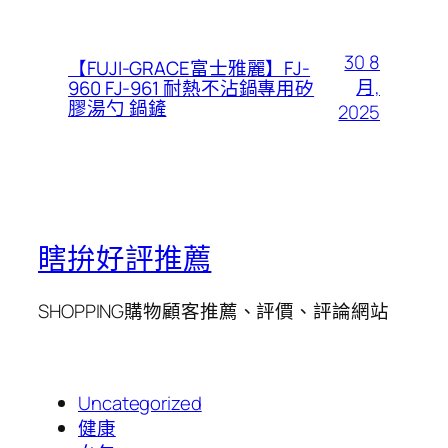
30 8
【FUJI-GRACE富士雅麗】FJ-
月,
960 FJ-961 耐熱不沾鍋專用矽
膠湯勺 鍋鏟
2025
瞎拚好評推薦
SHOPPING購物顧客推薦、評價、評論網站
Uncategorized
健康