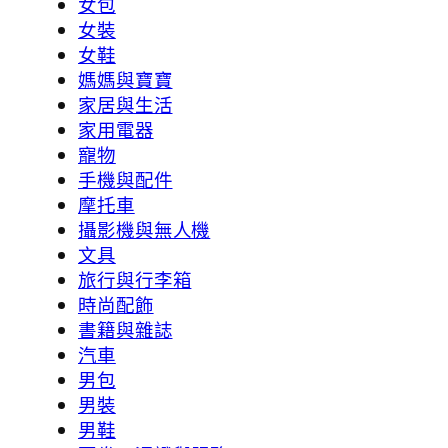
女包
女裝
女鞋
媽媽與寶寶
家居與生活
家用電器
寵物
手機與配件
摩托車
攝影機與無人機
文具
旅行與行李箱
時尚配飾
書籍與雜誌
汽車
男包
男裝
男鞋