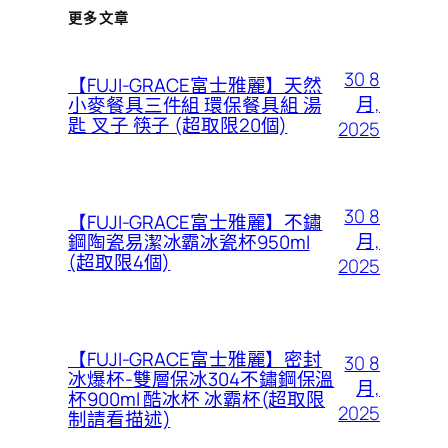
更多文章
30 8
【FUJI-GRACE富士雅麗】天然
月,
小麥餐具三件組 環保餐具組 湯
匙 叉子 筷子 (超取限20個)
2025
30 8
【FUJI-GRACE富士雅麗】不鏽
月,
鋼陶瓷易潔冰霸冰瓷杯950ml
(超取限4個)
2025
【FUJI-GRACE富士雅麗】密封
30 8
冰爆杯-雙層保冰304不鏽鋼保溫
月,
杯900ml 酷冰杯 冰霸杯(超取限
2025
制請看描述)