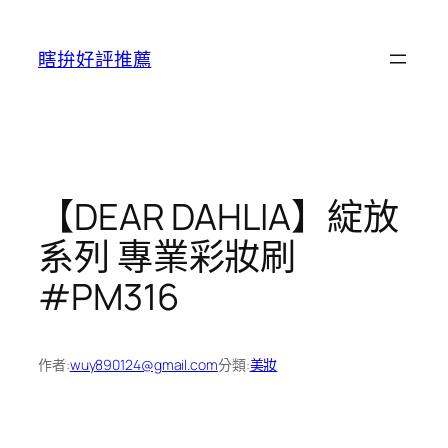
跳
至
瞎拚好評推薦
主
要
內
容
【DEAR DAHLIA】綻放
系列 專業彩妝刷
#PM316
作者:
wuy890124@gmail.com
分類:
美妝